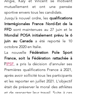
Angie, Kaly et Vincent se motivent 
mutuellement et ont une pensée 
sportive envers tous les candidats.
Jusqu'à nouvel ordre, les 
qualifications 
Interrégionales France Nord-Est de la 
FFD
 sont maintenues au 27 juin et le 
Mondial POSA initialement prévu le 6 
juin au Canada
 a été reporté le 10 
octobre 2020 en Italie.
La nouvelle 
Fédération Pole Sport 
France, soit la Fédération rattachée à 
l'
IPSF
, a pris la décision d'annuler ses 
Premières qualifications France à 2021, 
après avoir sollicité tous les participants 
et les reporter en juillet 2021. L'objectif 
était de préserver le moral des athlètes 
et de respecter leur travail. Suite à ces 
qualifications, 
le Mondial Pole Sport 
IPSF 
aura lieu en octobre 2021 en 