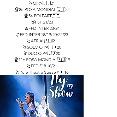
🥉OIPA🇪🇺21
🏆8e POSA MONDIAL 🇮🇹22
🏆5e POLEART🇮🇹
🥈PSF 21/23
🥈FFD INTER 23/24
🥇FFD INTER 18/19/20/22/23
🥇AERIAL🇪🇺21
🥈SOLO OIPA🇪🇺20
🥈DUO OIPA🇪🇺20
🏆11e POSA MONDIAL🇷🇺19
🥉FFD🇫🇷18/21
🥈Pole Théâtre Suisse🇨🇭16