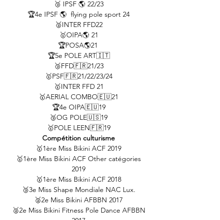
🥉 IPSF 🌎 22/23
🏆4e IPSF 🌎 flying pole sport 24
🥈INTER FFD22
🥇OIPA🌎 21
🏆POSA🌎21
🏆5e POLE ART🇮🇹
🥉FFD🇫🇷21/23
🥇PSF🇫🇷21/22/23/24
🥇INTER FFD 21
🥇AERIAL COMBO🇪🇺21
🏆4e OIPA🇪🇺19
🥉OG POLE🇺🇸19
🥇POLE LEEN🇫🇷19
Compétition culturisme
🥇1ère Miss Bikini ACF 2019
🥇1ère Miss Bikini ACF Other catégories
2019
🥇1ère Miss Bikini ACF 2018
🥉3e Miss Shape Mondiale NAC Lux.
🥈2e Miss Bikini AFBBN 2017
🥈2e Miss Bikini Fitness Pole Dance AFBBN