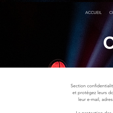
ACCUEIL
C
C
Section confidentiali
et protégez leurs d
leur e-mail, adre