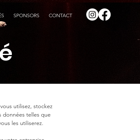
ÉS
SPONSORS
CONTACT
té
vous utilisez, stockez
s données telles que
us les utiliserez.