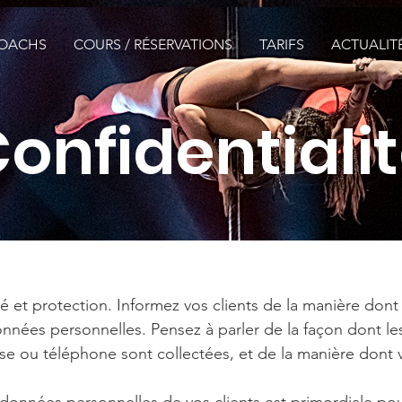
OACHS
COURS / RÉSERVATIONS
TARIFS
ACTUALIT
onfidentiali
té et protection. Informez vos clients de la manière dont 
onnées personnelles. Pensez à parler de la façon dont le
sse ou téléphone sont collectées, et de la manière dont vo