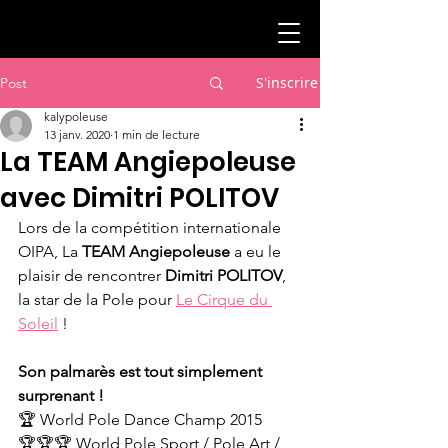
S'inscrire
Post
kalypoleuse
13 janv. 2020
1 min de lecture
La TEAM Angiepoleuse
avec Dimitri POLITOV
Lors de la compétition internationale 
OIPA, La 
TEAM Angiepoleuse
 a eu le 
plaisir de rencontrer 
Dimitri POLITOV
, 
la star de la Pole pour 
Le Cirque du 
Soleil
 !
Son palmarès est tout simplement 
surprenant !
🏆 World Pole Dance Champ 2015
🏆🏆🏆 World Pole Sport / Pole Art / 